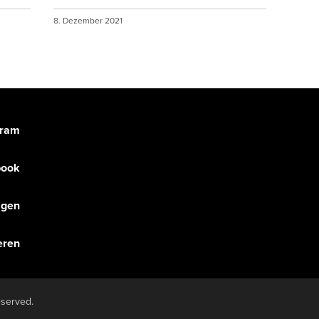
8. Dezember 2021
gram
book
olgen
eren
eserved.