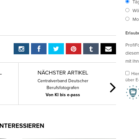
Täg
Wö
Mon
Erlaub
ProfiF
diesem
mit Ihn
L
NÄCHSTER ARTIKEL
Hie
über E-
Centralverband Deutscher
Berufsfotografen
Von KI bis e-pass
INTERESSIEREN