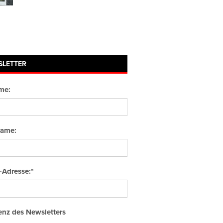
SLETTER
me:
ame:
-Adresse:*
nz des Newsletters