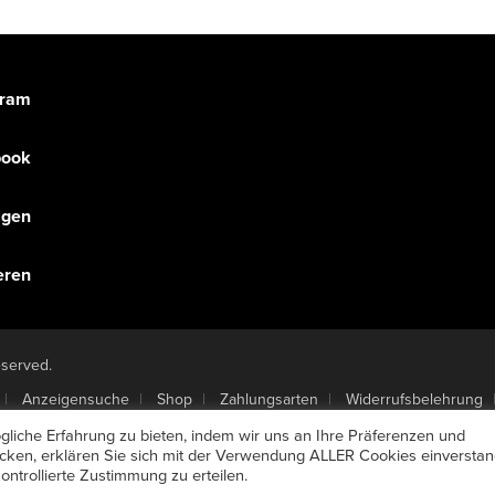
gram
book
olgen
eren
eserved.
Anzeigensuche
Shop
Zahlungsarten
Widerrufsbelehrung
 kündigen
Mein Account
Passwort vergessen
liche Erfahrung zu bieten, indem wir uns an Ihre Präferenzen und
licken, erklären Sie sich mit der Verwendung ALLER Cookies einverstan
ntrollierte Zustimmung zu erteilen.