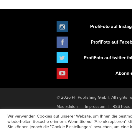
ProfiFoto auf Insta
ProfiFoto auf Face
ProfiFoto auf twitter f
Abonni
© 2026 PF Publishing GmbH. All rights r
Mediadaten
Impressum
RSS Feed
Newsletter-Anmeldung
Verträge hier
Wir verwenden Cookies auf unserer Website, um Ihnen die bestmög
wiederholten Besuche erinnern. Wenn Sie auf "Alle akzeptieren" k
Sie können jedoch die "Cookie-Einstellungen" besuchen, um eine ko