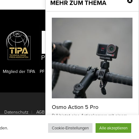
MEHR ZUM THEMA
Mitglied der TIPA
PF Publishing GmbH
Nach oben
Osmo Action 5 Pro
Datenschutz
AGB
DJI bietet eine Actionkamera mit einem
Dynamikbereich von 13,5 Blendenstufen,
den.
Cookie-Einstellungen
Alle akzeptieren
4-stündiger Akkulaufzeit und integrierter...