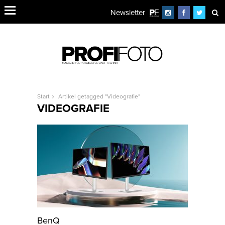
Newsletter
Start
Artikel getagged "Videografie"
VIDEOGRAFIE
BenQ