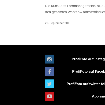
Die Kunst des Farbmanagements ist, d
den gesamten Workflow farbverbindlich.
23. September 2018
ProfiFoto auf Insta
ProfiFoto auf Face
ProfiFoto auf twitter f
Abonni