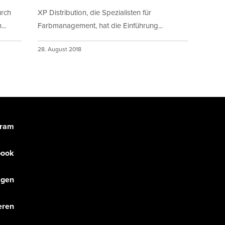
urch
XP Distribution, die Spezialisten für
..
Farbmanagement, hat die Einführung...
28. August 2018
gram
book
olgen
eren