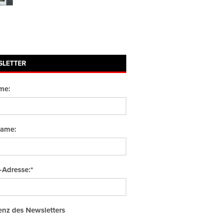
SLETTER
me:
ame:
-Adresse:*
nz des Newsletters