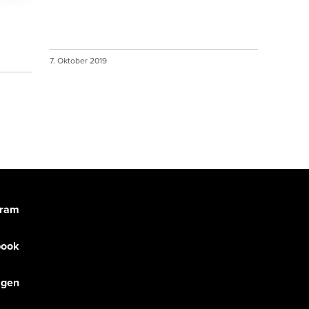
7. Oktober 2019
gram
book
olgen