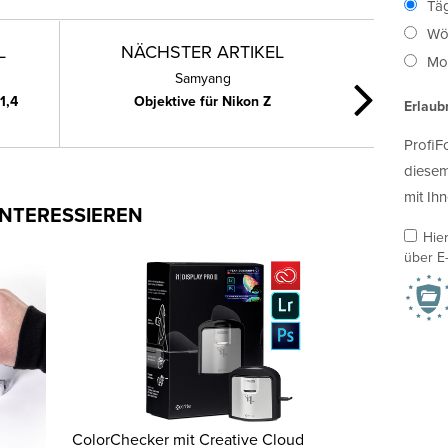
Täg
Wö
L
NÄCHSTER ARTIKEL
Mon
Samyang
1,4
Objektive für Nikon Z
Erlaub
ProfiF
diesem
mit Ihn
INTERESSIEREN
Hie
über E-
ColorChecker mit Creative Cloud