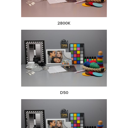
2800K
D50