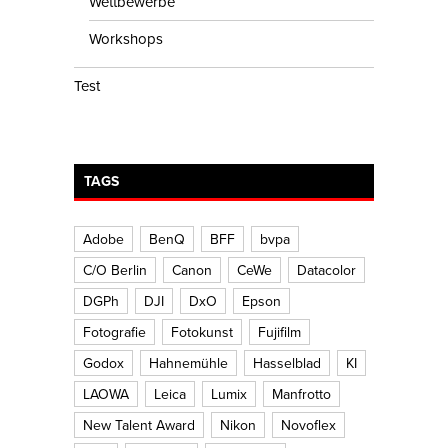
Wettbewerbe
Workshops
Test
TAGS
Adobe
BenQ
BFF
bvpa
C/O Berlin
Canon
CeWe
Datacolor
DGPh
DJI
DxO
Epson
Fotografie
Fotokunst
Fujifilm
Godox
Hahnemühle
Hasselblad
KI
LAOWA
Leica
Lumix
Manfrotto
New Talent Award
Nikon
Novoflex