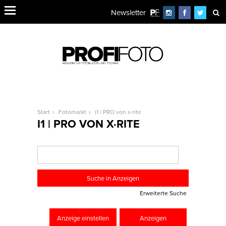
Newsletter
Start
Fotomarkt
i1 | PRO von x·rite
I1 | PRO VON X·RITE
Erweiterte Suche
Anzeige einstellen
Anzeigen