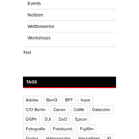
Events
Notizen
Wettbewerbe
Workshops
Test
TAGS
Adobe
BenQ
BFF
bvpa
C/O Berlin
Canon
CeWe
Datacolor
DGPh
DJI
DxO
Epson
Fotografie
Fotokunst
Fujifilm
Godox
Hahnemühle
Hasselblad
KI