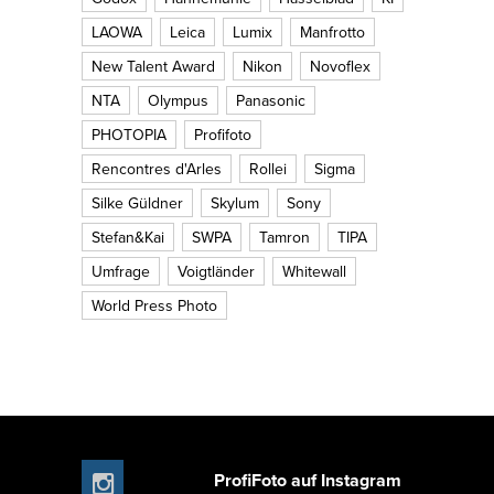
LAOWA
Leica
Lumix
Manfrotto
New Talent Award
Nikon
Novoflex
NTA
Olympus
Panasonic
PHOTOPIA
Profifoto
Rencontres d'Arles
Rollei
Sigma
Silke Güldner
Skylum
Sony
Stefan&Kai
SWPA
Tamron
TIPA
Umfrage
Voigtländer
Whitewall
World Press Photo
ProfiFoto auf Instagram