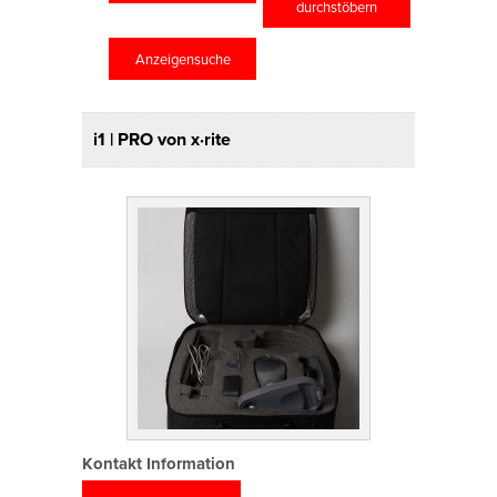
durchstöbern
Anzeigensuche
i1 | PRO von x·rite
Kontakt Information