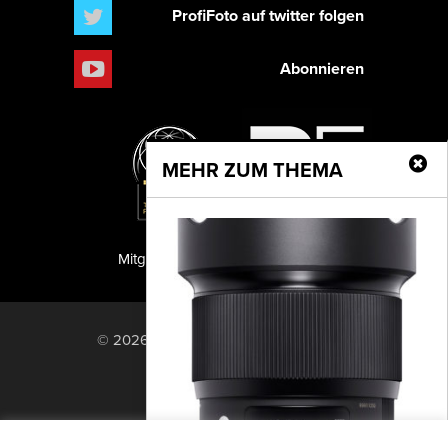
ProfiFoto auf twitter folgen
Abonnieren
MEHR ZUM THEMA
Mitglied der TIPA
PF Publishing GmbH
© 2026 PF Publishing GmbH. All rights
reserved.
Nach oben
Mediadaten
Impressum
RSS Feed