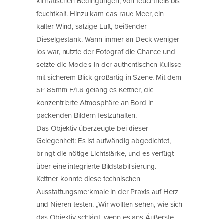
klimatischen Bedingungen, von feuchtheiß bis
feuchtkalt. Hinzu kam das raue Meer, ein
kalter Wind, salzige Luft, beißender
Dieselgestank. Wann immer an Deck weniger
los war, nutzte der Fotograf die Chance und
setzte die Models in der authentischen Kulisse
mit sicherem Blick großartig in Szene. Mit dem
SP 85mm F/1.8 gelang es Kettner, die
konzentrierte Atmosphäre an Bord in
packenden Bildern festzuhalten.
Das Objektiv überzeugte bei dieser
Gelegenheit: Es ist aufwändig abgedichtet,
bringt die nötige Lichtstärke, und es verfügt
über eine integrierte Bildstabilisierung.
Kettner konnte diese technischen
Ausstattungsmerkmale in der Praxis auf Herz
und Nieren testen. „Wir wollten sehen, wie sich
das Objektiv schlägt, wenn es ans Äußerste