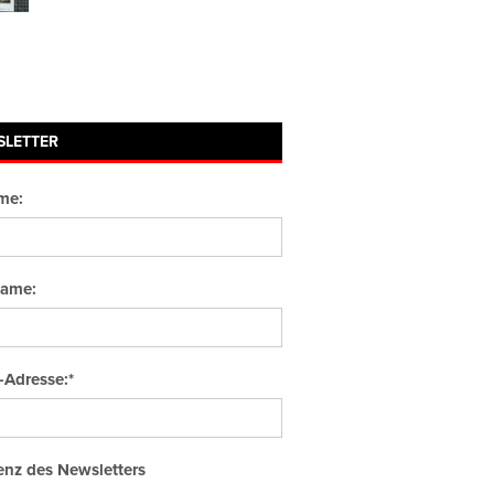
SLETTER
me:
ame:
-Adresse:*
nz des Newsletters