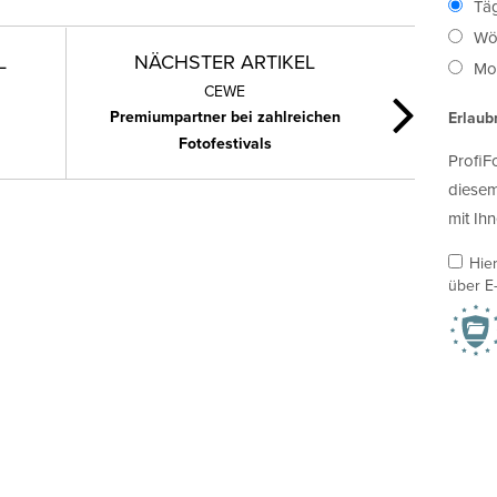
Täg
Wö
L
NÄCHSTER ARTIKEL
Mon
CEWE
Premiumpartner bei zahlreichen
Erlaub
Fotofestivals
ProfiF
diesem
mit Ihn
Hie
über E-