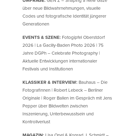
UMFRAGE:
GEN Z – Shaping a New Gaze
über neue Bildwahrnehmungen, visuelle
Codes und fotografische Identität jüngerer
Generationen
EVENTS & SZENE:
Fotogipfel Oberstdorf
2026 | La Gacilly-Baden Photo 2026 | 75
Jahre DGPh – Celebrate Photography |
Aktuelle Entwicklungen internationaler
Festivals und Institutionen
KLASSIKER & INTERVIEW:
Bauhaus – Die
Fotografinnen | Robert Lebeck – Berliner
Originale | Roger Ballen im Gespräch mit Jens
Pepper über Bildwelten zwischen
Inszenierung, Unterbewusstsein und
Kontrollverlust
MAGAZIN:
Lisa Opel & Konrad J. Schmidt –