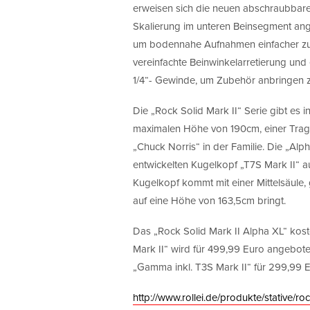
erweisen sich die neuen abschraubbaren
Skalierung im unteren Beinsegment ang
um bodennahe Aufnahmen einfacher zu ma
vereinfachte Beinwinkelarretierung und
1/4“- Gewinde, um Zubehör anbringen 
Die „Rock Solid Mark II“ Serie gibt es i
maximalen Höhe von 190cm, einer Trag
„Chuck Norris“ in der Familie. Die „Alph
entwickelten Kugelkopf „T7S Mark II“ au
Kugelkopf kommt mit einer Mittelsäule
auf eine Höhe von 163,5cm bringt.
Das „Rock Solid Mark II Alpha XL“ kost
Mark II“ wird für 499,99 Euro angebote
„Gamma inkl. T3S Mark II“ für 299,99 E
http://
www.rollei.de/produkte/stative/roc