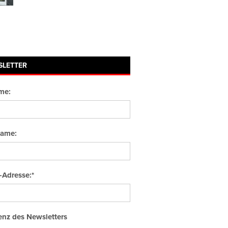
SLETTER
me:
ame:
-Adresse:*
nz des Newsletters