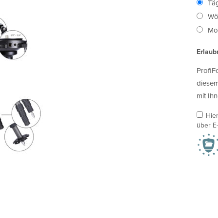
Täg
Wö
Mon
Erlaub
ProfiF
diesem
mit Ihn
Hie
über E-