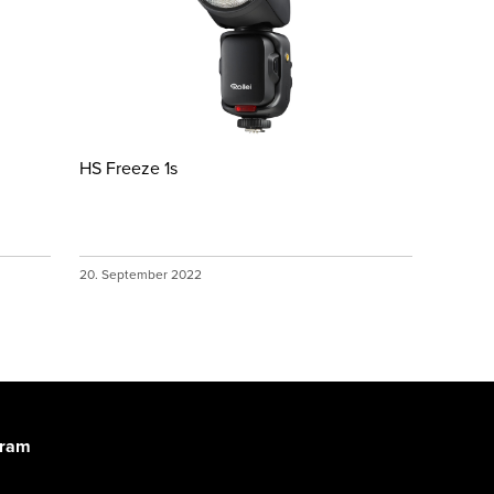
HS Freeze 1s
20. September 2022
gram