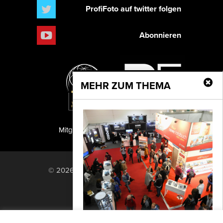
ProfiFoto auf twitter folgen
Abonnieren
MEHR ZUM THEMA
Mitglied der TIPA
PF Publishing GmbH
© 2026 PF Publishing GmbH. All rights
reserved.
Nach oben
Mediadaten
Impressum
RSS Feed