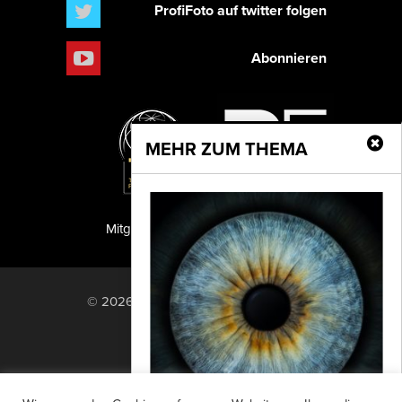
ProfiFoto auf twitter folgen
Abonnieren
MEHR ZUM THEMA
Mitglied der TIPA
PF Publishing GmbH
© 2026 PF Publishing GmbH. All rights
reserved.
Nach oben
Mediadaten
Impressum
RSS Feed