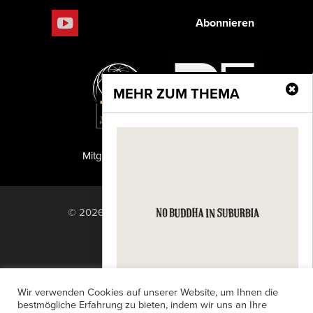
Abonnieren
MEHR ZUM THEMA
Mitglied der TIPA
PF Publishing GmbH
© 2026 PF Publishing GmbH. All rights
reserved.
Nach oben
Mediadaten
Impressum
RSS Feed
Wir verwenden Cookies auf unserer Website, um Ihnen die
Anzeigensuche
Shop
Zahlungsarten
bestmögliche Erfahrung zu bieten, indem wir uns an Ihre