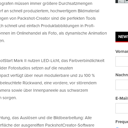
Fotografen müssen immer größere Durchsatzmengen
 an schnell produziertem, hochwertigem Bildmaterial
ngen von Packshot-Creator sind die perfekten Tools
ich schnell und einfach Produktabbildungen in Profi-
önnen im Onlinehandel als Foto, als dynamische Animation
NEW
en.
Vorna
tart Mark II nutzen LED-Licht, das Farbverbindlichkeit
ider Fotostudios setzen auf die neusten
Nachn
pact verfügt über neun modulierbare und zu 100 %
n beleuchtete Rückwand, eine vordere, vor störendem
e Kamera sowie über Innenpaneele aus schwarzem
n sorgen.
E-Mail
tung, das Auslösen und die Bildbearbeitung: Alle
Freque
fläche der ausgereiften PackshotCreator-Software