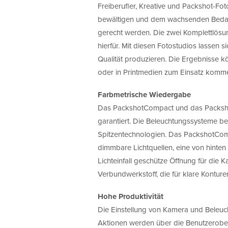
Freiberufler, Kreative und Packshot-
bewältigen und dem wachsenden Bedarf
gerecht werden. Die zwei Komplettlösu
hierfür. Mit diesen Fotostudios lassen s
Qualität produzieren. Die Ergebnisse k
oder in Printmedien zum Einsatz komm
Farbmetrische Wiedergabe
Das PackshotCompact und das PackshotS
garantiert. Die Beleuchtungssysteme be
Spitzentechnologien. Das PackshotCom
dimmbare Lichtquellen, eine von hinte
Lichteinfall geschütze Öffnung für di
Verbundwerkstoff, die für klare Konture
Hohe Produktivität
Die Einstellung von Kamera und Beleuch
Aktionen werden über die Benutzerober