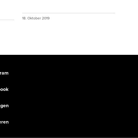
18. Oktober 2019
gram
book
olgen
eren