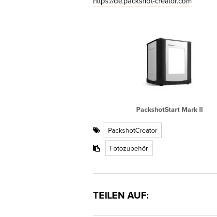
https://de.packshot-creator.com
PackshotStart Mark II
PackshotCreator
Fotozubehör
TEILEN AUF: