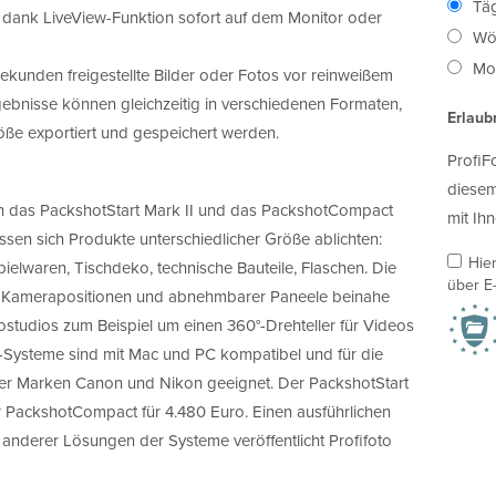
Täg
ank LiveView-Funktion sofort auf dem Monitor oder
Wö
Mon
kunden freigestellte Bilder oder Fotos vor reinweißem
ebnisse können gleichzeitig in verschiedenen Formaten,
Erlaub
öße exportiert und gespeichert werden.
ProfiF
diesem
en das PackshotStart Mark II und das PackshotCompact
mit Ihn
ssen sich Produkte unterschiedlicher Größe ablichten:
Hie
ielwaren, Tischdeko, technische Bauteile, Flaschen. Die
über E-
r Kamerapositionen und abnehmbarer Paneele beinahe
tostudios zum Beispiel um einen 360°-Drehteller für Videos
-Systeme sind mit Mac und PC kompatibel und für die
r Marken Canon und Nikon geeignet. Der PackshotStart
er PackshotCompact für 4.480 Euro. Einen ausführlichen
 anderer Lösungen der Systeme veröffentlicht Profifoto