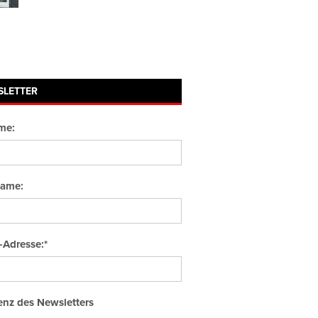
SLETTER
me:
ame:
-Adresse:*
nz des Newsletters