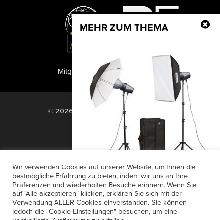
MEHR ZUM THEMA
Mitglied der TIPA
PF Publishing GmbH
© 2026 PF Publishing GmbH. All rights
reserved.
Nach oben
Mediadaten
Impressum
RSS Feed
Wir verwenden Cookies auf unserer Website, um Ihnen die
Anzeigensuche
Shop
Zahlungsarten
bestmögliche Erfahrung zu bieten, indem wir uns an Ihre
Präferenzen und wiederholten Besuche erinnern. Wenn Sie
Widerrufsbelehrung
Datenschutz
Studioblitzgeräte mit Funksystem
auf "Alle akzeptieren" klicken, erklären Sie sich mit der
AGB
Newsletter-Anmeldung
Verwendung ALLER Cookies einverstanden. Sie können
Als Nachfolger der Metz Mecastudio
jedoch die "Cookie-Einstellungen" besuchen, um eine
Verträge hier kündigen
Mein Account
BL-Serie ist die neue SL-Serie mit einem
kontrollierte Zustimmung zu erteilen.