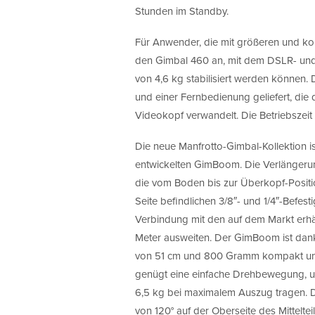
Stunden im Standby.
Für Anwender, die mit größeren und ko
den Gimbal 460 an, mit dem DSLR- und
von 4,6 kg stabilisiert werden können.
und einer Fernbedienung geliefert, die 
Videokopf verwandelt. Die Betriebszeit
Die neue Manfrotto-Gimbal-Kollektion is
entwickelten GimBoom. Die Verlängerung 
die vom Boden bis zur Überkopf-Positi
Seite befindlichen 3/8″- und 1/4″-Befe
Verbindung mit den auf dem Markt erhält
Meter ausweiten. Der GimBoom ist dank
von 51 cm und 800 Gramm kompakt und 
genügt eine einfache Drehbewegung, u
6,5 kg bei maximalem Auszug tragen. D
von 120° auf der Oberseite des Mitteltei