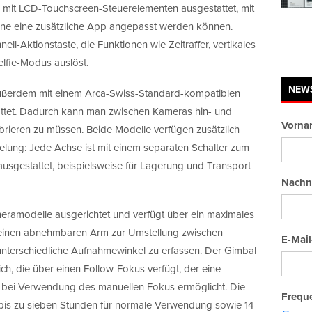
 mit LCD-Touchscreen-Steuerelementen ausgestattet, mit
hne eine zusätzliche App angepasst werden können.
ll-Aktionstaste, die Funktionen wie Zeitraffer, vertikales
lfie-Modus auslöst.
NEW
ußerdem mit einem Arca-Swiss-Standard-kompatiblen
attet. Dadurch kann man zwischen Kameras hin- und
Vorna
brieren zu müssen. Beide Modelle verfügen zusätzlich
lung: Jede Achse ist mit einem separaten Schalter zum
ausgestattet, beispielsweise für Lagerung und Transport
Nachn
meramodelle ausgerichtet und verfügt über ein maximales
d einen abnehmbaren Arm zur Umstellung zwischen
E-Mail
unterschiedliche Aufnahmewinkel zu erfassen. Der Gimbal
lich, die über einen Follow-Fokus verfügt, der eine
fe bei Verwendung des manuellen Fokus ermöglicht. Die
Freque
t bis zu sieben Stunden für normale Verwendung sowie 14