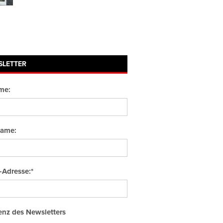
SLETTER
me:
ame:
-Adresse:*
nz des Newsletters