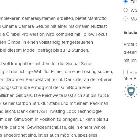
Täg
Wö
mplexeren Kamerasystemen arbeiten, bietet Manfrotto
Mon
 Cinema Camera-Setups mit einer maximalen Nutzlast
Erlaub
 Die Gimbal Pro-Version wird komplett mit Follow Focus
den Gimbal in einen vollständig ferngesteuerten
ProfiF
 bei diesem Modell beträgt bis zu 12 Stunden.
diesem
mit Ihn
t voll kompatibel mit dem für die Gimbal-Serie
ist die richtige Wahl für Filmer, die eine Lösung suchen,
Hie
über E-
on (Drohnen-Perspektive) reicht. Dank der an der oberen
stigungsschraube ermöglicht der GimBoom eine
lichen Gimbals. Die Reichweite lässt sich auf bis zu 3,5
 seiner Carbon-Struktur stabil und mit einem Packmaß
leicht. Dank der FAST Twisting Lock Technologie
m den GimBoom in Position zu bringen. Er kann bis zu
ank der drei Gewindeanschlüsse, die in einem Winkel
ls angeordnet sind, ist es auch möglich, spezielles