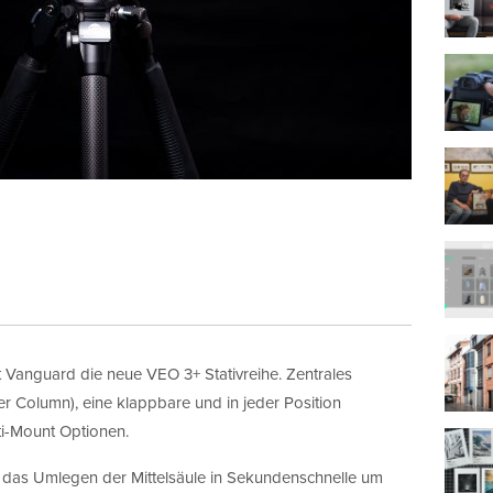
t Vanguard die neue VEO 3+ Stativreihe. Zentrales
er Column), eine klappbare und in jeder Position
ti-Mount Optionen.
t das Umlegen der Mittelsäule in Sekundenschnelle um