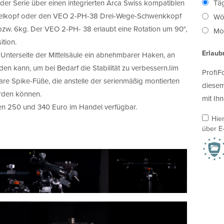
 der Serie über einen integrierten Arca Swiss kompatiblen
Täg
elkopf oder den VEO 2-PH-38 Drei-Wege-Schwenkkopf
Wö
bzw. 6kg. Der VEO 2-PH- 38 erlaubt eine Rotation um 90°,
Mon
tion.
Erlaub
Unterseite der Mittelsäule ein abnehmbarer Haken, an
en kann, um bei Bedarf die Stabilität zu verbessern.Iim
ProfiF
re Spike-Füße, die anstelle der serienmäßig montierten
diesem
rden können.
mit Ihn
hen 250 und 340 Euro im Handel verfügbar.
Hie
über E-