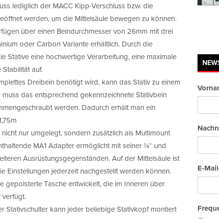
muss lediglich der MACC Kipp-Verschluss bzw. die
geöffnet werden, um die Mittelsäule bewegen zu können.
erfügen über einen Beindurchmesser von 26mm mit drei
nium oder Carbon Variante erhältlich. Durch die
e Stative eine hochwertige Verarbeitung, eine maximale
NEW
tabilität auf.
lettes Dreibein benötigt wird, kann das Stativ zu einem
Vorna
 muss das entsprechend gekennzeichnete Stativbein
sammengeschraubt werden. Dadurch erhält man ein
 1,75m
Nachn
 nicht nur umgelegt, sondern zusätzlich als Multimount
nthaltende MA1 Adapter ermöglicht mit seiner ¼“ und
iteren Ausrüstungsgegenständen. Auf der Mittelsäule ist
E-Mail
e Einstellungen jederzeit nachgestellt werden können.
e gepolsterte Tasche entwickelt, die im Inneren über
 verfügt.
Freque
 Stativschulter kann jeder beliebige Stativkopf montiert