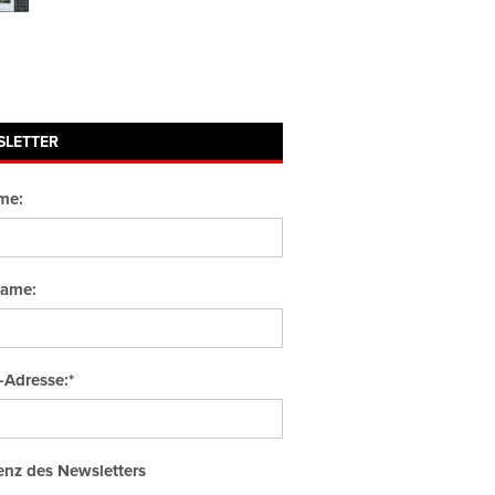
SLETTER
me:
ame:
-Adresse:*
nz des Newsletters