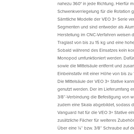
nahezu 360° in jede Richtung. Hierfür 
Schwenkverriegelung für die Rotation 
Sämtliche Modelle der VEO 3+ Serie v
Segmenten und sind entweder als Alumi
Herstellung im CNC-Verfahren weisen di
Traglast von bis zu 15 kg und eine hohe S
Sobald während des Einsatzes kein komp
Monopod umfunktioniert werden. Dafür
sowie die Mittelsäule entfernt und zu
Einbeinstativ mit einer Höhe von bis zu
Die Mittelsäule der VEO 3+ Stative kann
genutzt werden. Der im Lieferumfang e
3/8“-Verbindung die Befestigung von we
zudem eine Skala abgebildet, sodass di
Vanguard hat für die VEO 3+ Stative ein
zusätzliche Fächer für weiteres Zubehör
Über eine ¼“ bzw. 3/8“ Schraube auf der