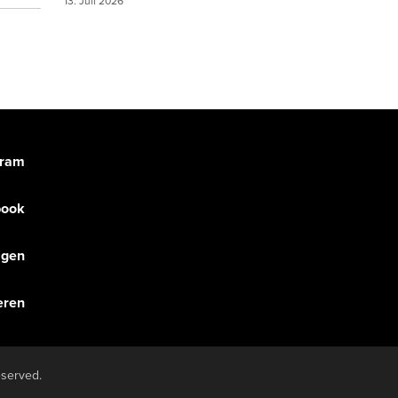
13. Juli 2026
gram
book
olgen
eren
eserved.