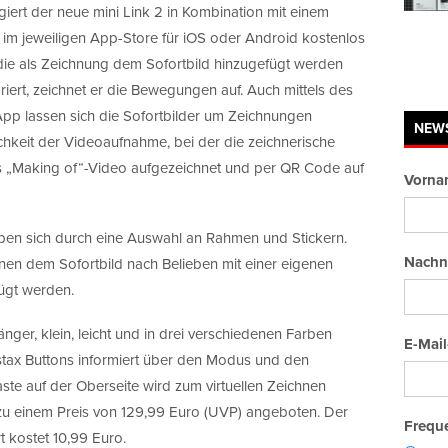
iert der neue mini Link 2 in Kombination mit einem
 im jeweiligen App-Store für iOS oder Android kostenlos
die als Zeichnung dem Sofortbild hinzugefügt werden
briert, zeichnet er die Bewegungen auf. Auch mittels des
App lassen sich die Sofortbilder um Zeichnungen
NEW
hkeit der Videoaufnahme, bei der die zeichnerische
s „Making of“-Video aufgezeichnet und per QR Code auf
Vorna
ben sich durch eine Auswahl an Rahmen und Stickern.
Nachn
nen dem Sofortbild nach Belieben mit einer eigenen
ügt werden.
gänger, klein, leicht und in drei verschiedenen Farben
E-Mail
Instax Buttons informiert über den Modus und den
ste auf der Oberseite wird zum virtuellen Zeichnen
 zu einem Preis von 129,99 Euro (UVP) angeboten. Der
Freque
t kostet 10,99 Euro.