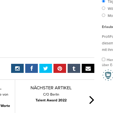
Täg
Wö
Mon
Erlaub
ProfiF
diesem
mit Ihn
Hie
über E-
L
NÄCHSTER ARTIKEL
ne von
C/O Berlin
Talent Award 2022
n Worte