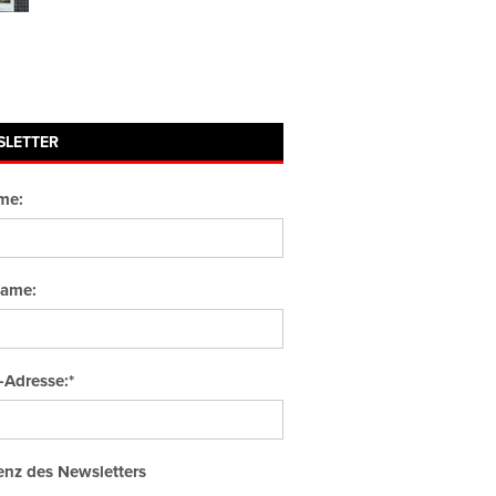
SLETTER
me:
ame:
-Adresse:*
nz des Newsletters