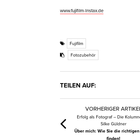
www.fujifilm-Instax.de
Fujifilm
Fotozubehör
TEILEN AUF:
VORHERIGER ARTIKE
Erfolg als Fotograf – Die Kolum
Silke Güldner
Über mich: Wie Sie die richtige
finden!