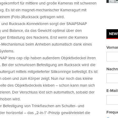
gekomfort für mittlere und große Kameras mit schweren
 kg. Es ist ein magnet-mechanischer Kameragurt mit
 einem (Foto-)Rucksack getragen wird.
rt- und Rucksack-Konnektoren sorgt der SNAPSNAP
 und Balance, da das Gewicht optimal über den
NEW
ndiger Entlastung des Nackens. Erst wenn die Kamera
luss-Mechanismus beim Anheben automatisch dank eines
Vorna
Systems.
P lens cap clip haben außerdem Objektivdeckel ihren
it. Bei der schnurlosen Befestigung am Rucksack wird die
Nachn
gurt mittels mitgelieferter Silikonringe befestigt. Es ist
ch oben und zum Körper zeigt. Nun nur noch das kleine
eite des Objektivdeckels kleben – schon kann man sich
E-Mail
ieren. Der Verschluss löst sich automatisch, sobald der
hoben wird.
r Befestigung von Trinkflaschen am Schulter- und
Freque
er horizontal – das „2-in-1“-Prinzip gewährleistet die