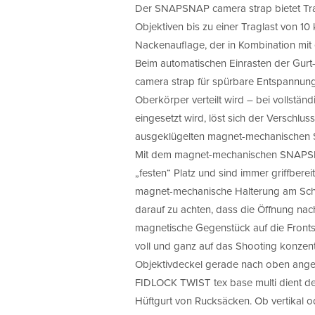
Der SNAPSNAP camera strap bietet Tra
Objektiven bis zu einer Traglast von 10
Nackenauflage, der in Kombination mit
Beim automatischen Einrasten der Gu
camera strap für spürbare Entspannung
Oberkörper verteilt wird – bei vollstä
eingesetzt wird, löst sich der Versch
ausgeklügelten magnet-mechanischen 
Mit dem magnet-mechanischen SNAPSNA
„festen“ Platz und sind immer griffbere
magnet-mechanische Halterung am Schulter
darauf zu achten, dass die Öffnung na
magnetische Gegenstück auf die Fronts
voll und ganz auf das Shooting konzentr
Objektivdeckel gerade nach oben ange
FIDLOCK TWIST tex base multi dient de
Hüftgurt von Rucksäcken. Ob vertikal od