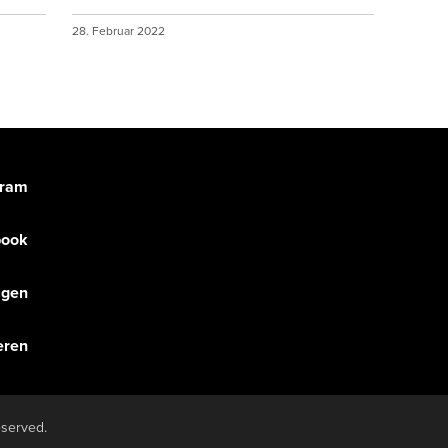
28. Februar 2022
gram
book
olgen
eren
eserved.