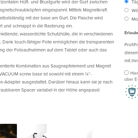
rizontalen Hüft- und Brustgurte wird der Gurt zwischen
Täg
Magnetschraubköpfen eingespannt. Mittels Magnetkraft
Wö
selbstständig mit der base am Gurt. Die Flasche wird
Mon
t und schnappt in die Rasterung ein.
Erlaub
ießende, wasserdichte Schutzhülle, die in verschiedenen
. Dank touch-fähiger Folie ermöglichen die transparenten
ProfiF
rung der Fotoaufnahmen auf dem Tablet oder auch das
diesem
mit Ihn
entierte Kombination aus Saugnapfelement und Magnet
Hie
 VACUUM screw base ist sowohl mit einem ¼“-
über E-
e-Adapter ausgestattet. Darüber hinaus kann sie je nach
hraubbaren Spacer variabel in der Höhe angepasst