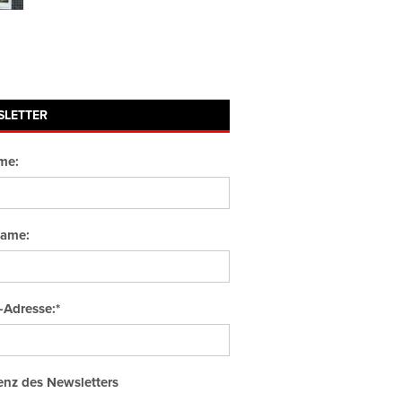
SLETTER
me:
ame:
-Adresse:*
nz des Newsletters