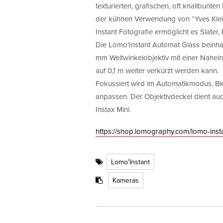
texturierten, grafischen, oft knallbunt
der kühnen Verwendung von “Yves Klein B
Instant Fotografie ermöglicht es Slater,
Die Lomo’Instant Automat Glass beinhal
mm Weitwinkelobjektiv mit einer Nahein
auf 0,1 m weiter verkürzt werden kann.
Fokussiert wird im Automatikmodus, Blen
anpassen. Der Objektivdeckel dient auch
Instax Mini.
https://shop.lomography.com/lomo-inst
Lomo'Instant
Kameras