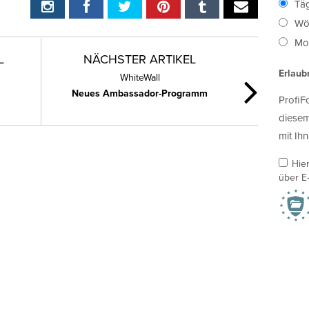
Täg
Wö
Mon
L
NÄCHSTER ARTIKEL
Erlaub
WhiteWall
Neues Ambassador-Programm
ProfiF
diesem
mit Ihn
Hie
über E-