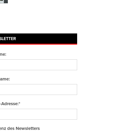
SLETTER
me:
ame:
-Adresse:*
nz des Newsletters