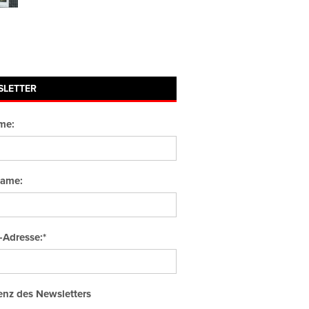
SLETTER
me:
ame:
-Adresse:*
nz des Newsletters