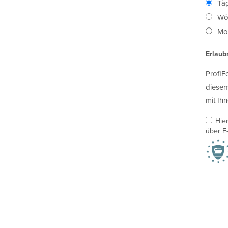
Täg
Wö
Mon
Erlaub
ProfiF
diesem
mit Ihn
Hie
über E-