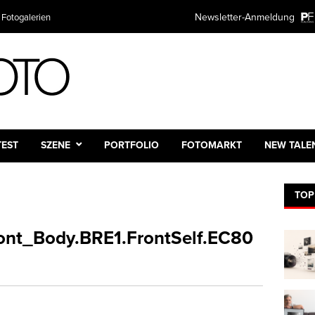
Newsletter-Anmeldung
 Fotogalerien
TEST
SZENE
PORTFOLIO
FOTOMARKT
NEW TALE
TOP
nt_Body.BRE1.FrontSelf.EC80