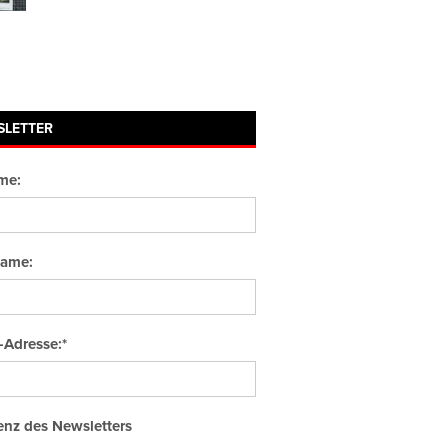
SLETTER
me:
ame:
-Adresse:*
nz des Newsletters