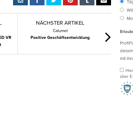
Täg
Wö
Mon
L
NÄCHSTER ARTIKEL
Calumet
Erlaub
ED VR
Positive Geschäftsentwicklung
ProfiF
t
diesem
mit Ihn
Hie
über E-