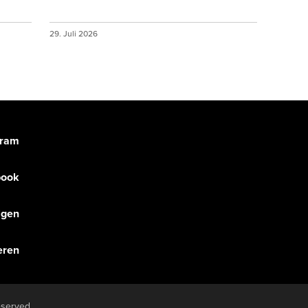
29. Juli 2026
gram
book
olgen
eren
eserved.