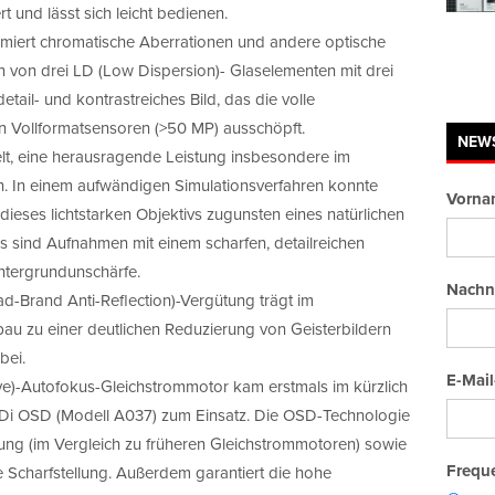
t und lässt sich leicht bedienen.
imiert chromatische Aberrationen und andere optische
 von drei LD (Low Dispersion)- Glaselementen mit drei
tail- und kontrastreiches Bild, das die volle
n Vollformatsensoren (>50 MP) ausschöpft.
NEW
t, eine herausragende Leistung insbesondere im
en. In einem aufwändigen Simulationsverfahren konnte
Vorna
ieses lichtstarken Objektivs zugunsten eines natürlichen
s sind Aufnahmen mit einem scharfen, detailreichen
ntergrundunschärfe.
Nachn
d-Brand Anti-Reflection)-Vergütung trägt im
u zu einer deutlichen Reduzierung von Geisterbildern
bei.
E-Mail
ve)-Autofokus-Gleichstrommotor kam erstmals im kürzlich
 Di OSD (Modell A037) zum Einsatz. Die OSD-Technologie
erung (im Vergleich zu früheren Gleichstrommotoren) sowie
Freque
e Scharfstellung. Außerdem garantiert die hohe