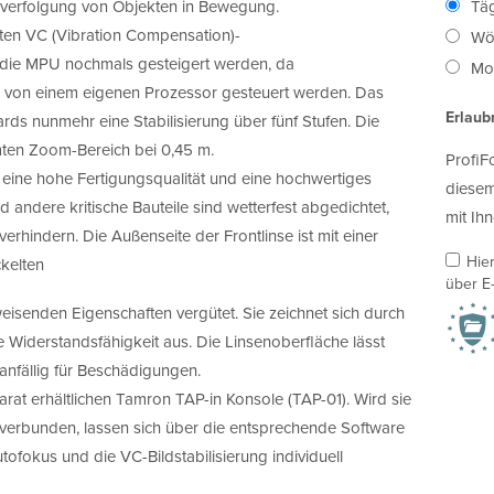
hverfolgung von Objekten in Bewegung.
Täg
ten VC (Vibration Compensation)-
Wö
h die MPU nochmals gesteigert werden, da
Mon
ls von einem eigenen Prozessor gesteuert werden. Das
Erlaub
ds nunmehr eine Stabilisierung über fünf Stufen. Die
mten Zoom-Bereich bei 0,45 m.
ProfiF
 eine hohe Fertigungsqualität und eine hochwertiges
diesem
 andere kritische Bauteile sind wetterfest abgedichtet,
mit Ihn
erhindern. Die Außenseite der Frontlinse ist mit einer
Hie
ckelten
über E-
isenden Eigenschaften vergütet. Sie zeichnet sich durch
Widerstandsfähigkeit aus. Die Linsenoberfläche lässt
 anfällig für Beschädigungen.
arat erhältlichen Tamron TAP-in Konsole (TAP-01). Wird sie
verbunden, lassen sich über die entsprechende Software
tofokus und die VC-Bildstabilisierung individuell