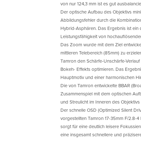
von nur 124,3 mm ist es gut ausbalancier
Der optische Aufbau des Objektivs min
Abbildungsfehler durch die Kombination
Hybrid-Asphären. Das Ergebnis ist ein de
Leistungsfähigkeit von hochauflösende
Das Zoom wurde mit dem Ziel entwickel
mittleren Telebereich (85mm) zu erziel
Tamron den Schärfe-Unschärfe-Verlauf d
Bokeh- Effekts optimieren. Das Ergebni
Hauptmotiv und einer harmonischen Hi
Die von Tamron entwickelte BBAR (Broa
Zusammenspiel mit dem optischen Aufba
und Streulicht im Inneren des Objektivs 
Der schnelle OSD (Optimized Silent Dri
vorgestellten Tamron 17-35mm F/2.8-4
sorgt für eine deutlich leisere Fokussi
eine insgesamt schnellere und präziser