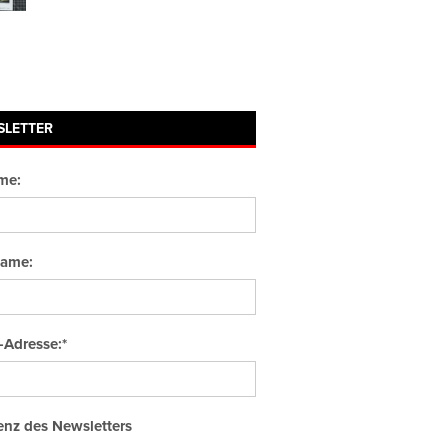
SLETTER
me:
ame:
-Adresse:*
nz des Newsletters