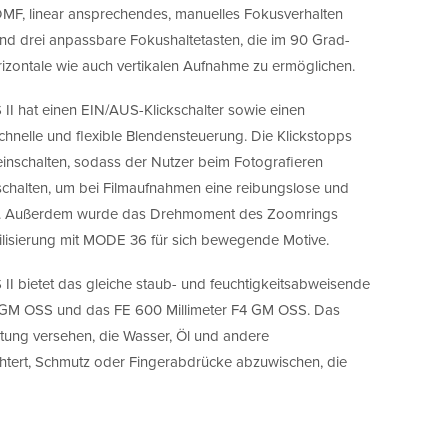
DMF, linear ansprechendes, manuelles Fokusverhalten
d drei anpassbare Fokushaltetasten, die im 90 Grad-
izontale wie auch vertikalen Aufnahme zu ermöglichen.
II hat einen EIN/AUS-Klickschalter sowie einen
chnelle und flexible Blendensteuerung. Die Klickstopps
inschalten, sodass der Nutzer beim Fotografieren
schalten, um bei Filmaufnahmen eine reibungslose und
en. Außerdem wurde das Drehmoment des Zoomrings
bilisierung mit MODE 36 für sich bewegende Motive.
I bietet das gleiche staub- und feuchtigkeitsabweisende
Close
8 GM OSS und das FE 600 Millimeter F4 GM OSS. Das
htung versehen, die Wasser, Öl und andere
chtert, Schmutz oder Fingerabdrücke abzuwischen, die