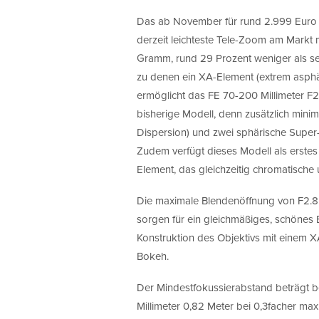
Das ab November für rund 2.999 Euro v
derzeit leichteste Tele-Zoom am Markt 
Gramm, rund 29 Prozent weniger als s
zu denen ein XA-Element (extrem asphär
ermöglicht das FE 70-200 Millimeter F2
bisherige Modell, denn zusätzlich mini
Dispersion) und zwei sphärische Super
Zudem verfügt dieses Modell als erstes
Element, das gleichzeitig chromatische 
Die maximale Blendenöffnung von F2.8 u
sorgen für ein gleichmäßiges, schönes 
Konstruktion des Objektivs mit einem 
Bokeh.
Der Mindestfokussierabstand beträgt be
Millimeter 0,82 Meter bei 0,3facher ma