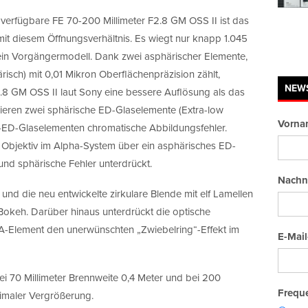
erfügbare FE 70-200 Millimeter F2.8 GM OSS II ist das
mit diesem Öffnungsverhältnis. Es wiegt nur knapp 1.045
ein Vorgängermodell. Dank zwei asphärischer Elemente,
isch) mit 0,01 Mikron Oberflächenpräzision zählt,
NEW
.8 GM OSS II laut Sony eine bessere Auflösung als das
mieren zwei sphärische ED-Glaselemente (Extra-low
Vorna
-ED-Glaselementen chromatische Abbildungsfehler.
 Objektiv im Alpha-System über ein asphärisches ED-
und sphärische Fehler unterdrückt.
Nachn
nd die neu entwickelte zirkulare Blende mit elf Lamellen
Bokeh. Darüber hinaus unterdrückt die optische
XA-Element den unerwünschten „Zwiebelring“-Effekt im
E-Mail
i 70 Millimeter Brennweite 0,4 Meter und bei 200
Freque
ximaler Vergrößerung.