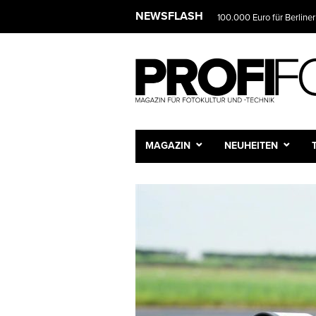
NEWSLET
NEWSFLASH
Das Fotostudio wird zur 
Wir infor
und Sie e
Vorname
Nachnam
MAGAZIN
NEUHEITEN
E-Mail-A
Frequenz
Tägli
Wöche