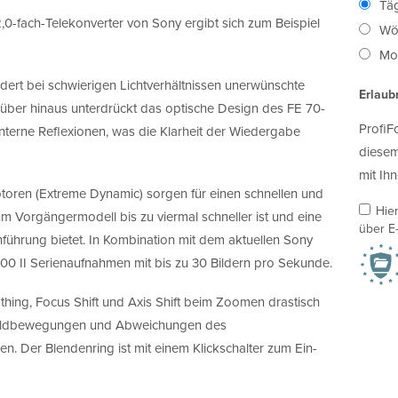
Täg
,0-fach-Telekonverter von Sony ergibt sich zum Beispiel
Wö
Mon
ert bei schwierigen Lichtverhältnissen unerwünschte
Erlaub
arüber hinaus unterdrückt das optische Design des FE 70-
ProfiF
interne Reflexionen, was die Klarheit der Wiedergabe
diesem
mit Ihn
toren (Extreme Dynamic) sorgen für einen schnellen und
Hie
um Vorgängermodell bis zu viermal schneller ist und eine
über E-
führung bietet. In Kombination mit dem aktuellen Sony
200 II Serienaufnahmen mit bis zu 30 Bildern pro Sekunde.
thing, Focus Shift und Axis Shift beim Zoomen drastisch
Bildbewegungen und Abweichungen des
. Der Blendenring ist mit einem Klickschalter zum Ein-