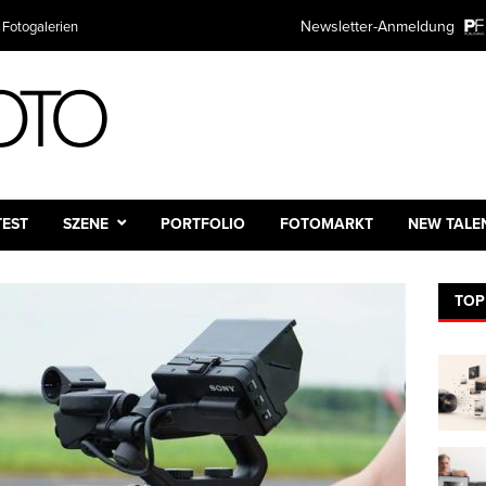
TER ANMELDUNG
Newsletter-Anmeldung
Plattform
mieren Sie kostenlos über alle Themen rund um Fotografie und Fotot
ntscheiden natürlich selbst wie oft.
:
e:
TEST
SZENE
PORTFOLIO
FOTOMARKT
NEW TALE
TOP
dresse:*
 des Newsletters
ch
ntlich