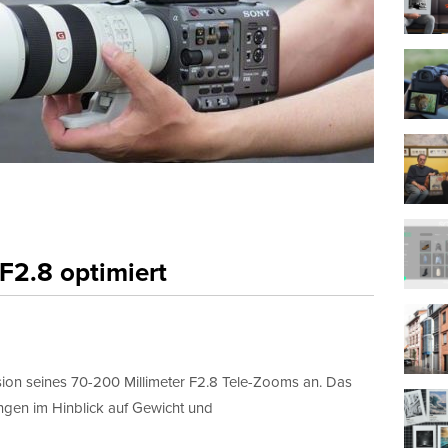
lich
s zum Marketing
 wird die Informationen, die Sie in diesem Formular angeben, dazu 
 in Kontakt zu bleiben.
t erlaube ich die Kontaktaufnahme über E-Mail*
Wir verwenden MailChimp als unsere Plattform zur Marketing-
Automatisierung. Indem Sie unten zur Absendung dieses Formula
klicken, bestätigen Sie, dass die von Ihnen angegebenen Informa
F2.8 optimiert
MailChimp zur Verarbeitung in Übereinstimmung mit deren
Datenschutzrichtlinien
und
Bedingungen
weitergegeben werden.
sion seines 70-200 Millimeter F2.8 Tele-Zooms an. Das
en im Hinblick auf Gewicht und