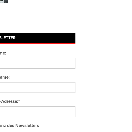
SLETTER
me:
ame:
-Adresse:*
nz des Newsletters