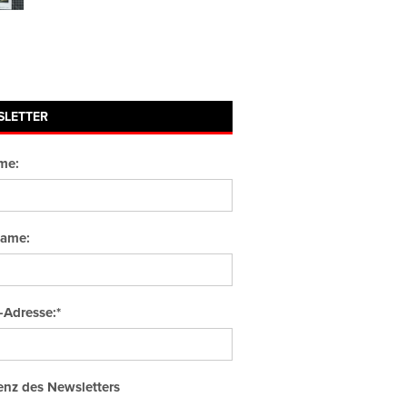
SLETTER
me:
ame:
-Adresse:*
nz des Newsletters