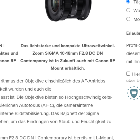
Täg
Wö
Mon
Erlaub
ProfiF
 |
Das lichtstarke und kompakte Ultraweitwinkel-
aktes und
Zoom SIGMA 10-18mm F2.8 DC DN
diesem
Canon RF
Contemporay ist in Zukunft auch mit Canon RF
mit Ihn
Mount erhältlich.
Hie
über E-
ithmus der Objektive einschließlich des AF-Antriebs
ckelt wurden und auch die
st ist. Die Objektive bieten so Hochgeschwindigkeits-
ierlichen Autofokus (AF-C), die kamerainterne
nterne Bildstabilisierung. Das Bajonett der Sigma-
sehen, um das Eindringen von Staub und Feuchtigkeit zu
mm F2.8 DC DN | Contemporary ist bereits mit L-Mount,