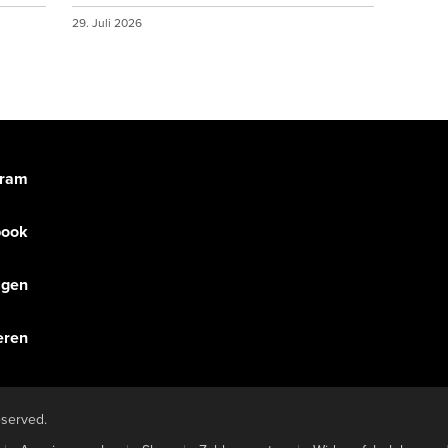
29. Juli 2026
gram
book
olgen
eren
eserved.