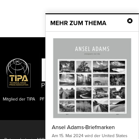
MEHR ZUM THEMA
Mitglied der TIPA
PF Publishing GmbH
Ansel Adams-Briefmarken
Nach oben
Am 15. Mai 2024 wird der United States