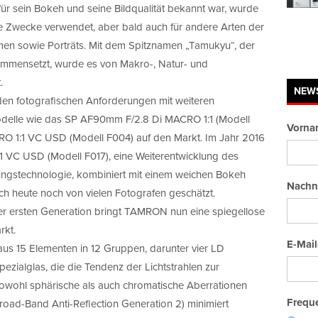
für sein Bokeh und seine Bildqualität bekannt war, wurde
e Zwecke verwendet, aber bald auch für andere Arten der
hmen sowie Porträts. Mit dem Spitznamen „Tamukyu“, der
ammensetzt, wurde es von Makro-, Natur- und
.
NEW
en fotografischen Anforderungen mit weiteren
delle wie das SP AF90mm F/2.8 Di MACRO 1:1 (Modell
Vorna
 1:1 VC USD (Modell F004) auf den Markt. Im Jahr 2016
 VC USD (Modell F017), eine Weiterentwicklung des
ungstechnologie, kombiniert mit einem weichen Bokeh
Nachn
ch heute noch von vielen Fotografen geschätzt.
der ersten Generation bringt TAMRON nun eine spiegellose
rkt.
E-Mail
 15 Elementen in 12 Gruppen, darunter vier LD
ezialglas, die die Tendenz der Lichtstrahlen zur
owohl sphärische als auch chromatische Aberrationen
Freque
oad-Band Anti-Reflection Generation 2) minimiert