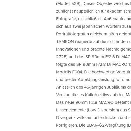
(Modell 52B). Dieses Objektiv, welches 
zunächst hauptsächlich für akademisch
Fotografie, einschließlich Außenaufna
sich aus zwei japanischen Wörtern zus
Porträtfotografen gleichermaßen gelobt
TAMRON reagierte auf die sich ändernd
Innovationen und brachte Nachfolgemo
272E) und das SP 90mm F/2.8 Di MACRO
folgte das SP 90mm F/2.8 Di MACRO 1:1
Modells F004. Die hochwertige Vergüt
und bester Abbildungsleistung, wird au
Anlässlich des 45-jährigen Jubiläums 
Version dieses Kultobjektivs auf den Ma
Das neue 90mm F2.8 MACRO besteht aus
Linsenelemente (Low Dispersion) aus Sp
Divergenz wirksam unterdrücken und s
korrigieren. Die BBAR-G2-Vergütung (Br