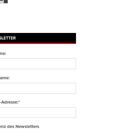
SLETTER
me:
ame:
-Adresse:*
nz des Newsletters