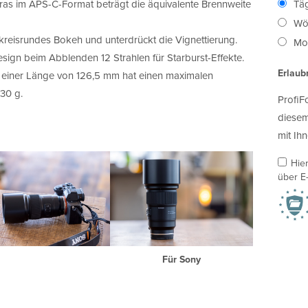
meras im APS-C-Format beträgt die äquivalente Brennweite
Täg
Wö
 kreisrundes Bokeh und unterdrückt die Vignettierung.
Mon
ign beim Abblenden 12 Strahlen für Starburst-Effekte.
Erlaub
t einer Länge von 126,5 mm hat einen maximalen
30 g.
ProfiF
diesem
mit Ihn
Hie
über E-
Für Sony