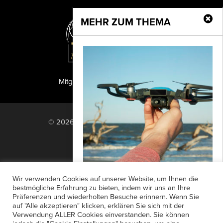
MEHR ZUM THEMA
Mitglied der TIPA
PF Publishing GmbH
© 2026 PF Publishing GmbH. All rights
reserved.
Nach oben
Mediadaten
Impressum
RSS Feed
Wir verwenden Cookies auf unserer Website, um Ihnen die
Anzeigensuche
Shop
Zahlungsarten
bestmögliche Erfahrung zu bieten, indem wir uns an Ihre
Fragen zur neuen EU
Präferenzen und wiederholten Besuche erinnern. Wenn Sie
Widerrufsbelehrung
Datenschutz
Drohnenverordnung
auf "Alle akzeptieren" klicken, erklären Sie sich mit der
AGB
Newsletter-Anmeldung
Verwendung ALLER Cookies einverstanden. Sie können
ProfiFoto im Gepräch mit Christian