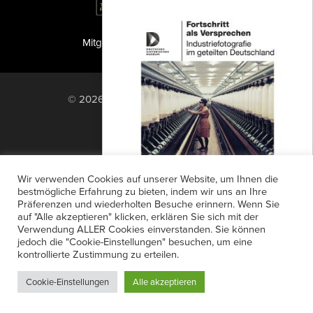
Mitglied der TIPA
PF Publishing GmbH
© 2026 PF Publishing GmbH. All rights
reserved.
Nach oben
Mediadaten
Impressum
RSS Feed
Wir verwenden Cookies auf unserer Website, um Ihnen die
Anzeigensuche
Shop
Zahlungsarten
bestmögliche Erfahrung zu bieten, indem wir uns an Ihre
Präferenzen und wiederholten Besuche erinnern. Wenn Sie
Widerrufsbelehrung
Datenschutz
Fortschritt als Versprechen
auf "Alle akzeptieren" klicken, erklären Sie sich mit der
AGB
Newsletter-Anmeldung
Verwendung ALLER Cookies einverstanden. Sie können
Der Band untersucht
jedoch die "Cookie-Einstellungen" besuchen, um eine
Verträge hier kündigen
Mein Account
„Industriefotografie im geteilten
kontrollierte Zustimmung zu erteilen.
Passwort vergessen
Deutschland“. Industrie war für
Cookie-Einstellungen
Alle akzeptieren
Deutschland lange identitätsstiftend....