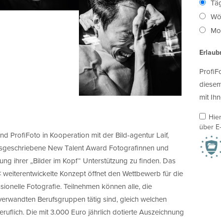
Täg
Wö
Mon
Erlaub
ProfiF
diesem
mit Ihn
Hie
über E-
nd ProfiFoto in Kooperation mit der Bild-agentur Laif,
geschriebene New Talent Award Fotografinnen und
ng ihrer „Bilder im Kopf“ Unterstützung zu finden. Das
 weiterentwickelte Konzept öffnet den Wettbewerb für die
ssionelle Fotografie. Teilnehmen können alle, die
tverwandten Berufsgruppen tätig sind, gleich welchen
uflich. Die mit 3.000 Euro jährlich dotierte Auszeichnung