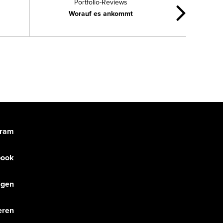
Portfolio-Reviews
Worauf es ankommt
gram
book
olgen
eren