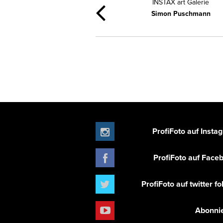
INSTAX art Galerie
Simon Puschmann
ProfiFoto auf Insta
ProfiFoto auf Face
ProfiFoto auf twitter f
Abonni