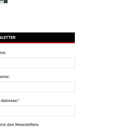
SLETTER
me:
ame:
-Adresse:*
nz des Newsletters