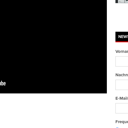
NEW
Vorna
Nachn
E-Mail
Freque