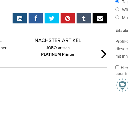
Täg
Wö
Mon
Erlaub
L
NÄCHSTER ARTIKEL
ProfiF
dner
JOBO artisan
diesem
PLATINUM Printer
mit Ihn
Hie
über E-