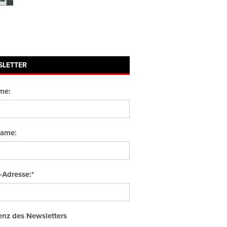
SLETTER
me:
ame:
-Adresse:*
nz des Newsletters