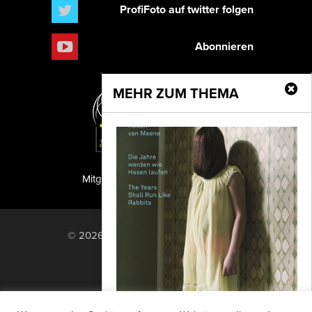
ProfiFoto auf twitter folgen
Abonnieren
MEHR ZUM THEMA
Mitglied der TIPA
PF Publishing GmbH
© 2026 PF Publishing GmbH. All rights
reserved.
Nach oben
Mediadaten
Impressum
RSS Feed