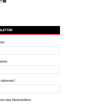
SLETTER
me:
ame:
-Adresse:*
nz des Newsletters