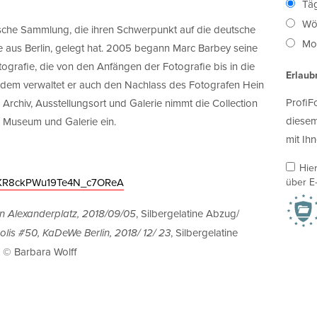
Täg
Wö
fische Sammlung, die ihren Schwerpunkt auf die deutsche
Mon
e aus Berlin, gelegt hat. 2005 begann Marc Barbey seine
rafie, die von den Anfängen der Fotografie bis in die
Erlaub
rdem verwaltet er auch den Nachlass des Fotografen Hein
ProfiF
 Archiv, Ausstellungsort und Galerie nimmt die Collection
diesem
 Museum und Galerie ein.
mit Ihn
Hie
über E-
C2XR8ckPWu19Te4N_c7OReA
, Silbergelatine Abzug/
n Alexanderplatz, 2018/09/05
, Silbergelatine
lis #50, KaDeWe Berlin, 2018/ 12/ 23
1, © Barbara Wolff