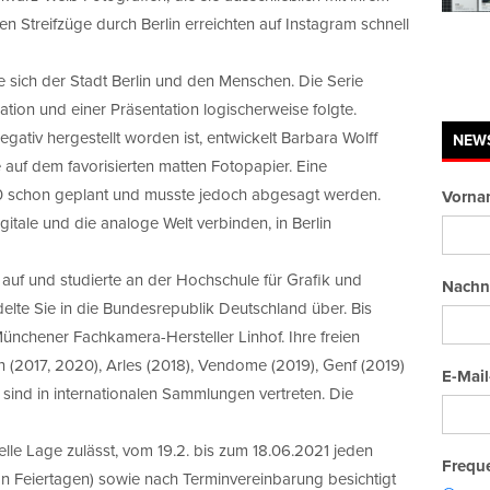
Streifzüge durch Berlin erreichten auf Instagram schnell
 sich der Stadt Berlin und den Menschen. Die Serie
ation und einer Präsentation logischerweise folgte.
ativ hergestellt worden ist, entwickelt Barbara Wolff
NEW
 auf dem favorisierten matten Fotopapier. Eine
20 schon geplant und musste jedoch abgesagt werden.
Vorna
gitale und die analoge Welt verbinden, in Berlin
 auf und studierte an der Hochschule für Grafik und
Nachn
elte Sie in die Bundesrepublik Deutschland über. Bis
 Münchener Fachkamera-Hersteller Linhof. Ihre freien
n (2017, 2020), Arles (2018), Vendome (2019), Genf (2019)
E-Mail
 sind in internationalen Sammlungen vertreten. Die
lle Lage zulässt, vom 19.2. bis zum 18.06.2021 jeden
Freque
an Feiertagen) sowie nach Terminvereinbarung besichtigt