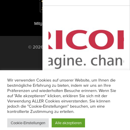
Mitglied der TIPA
PF Publishing GmbH
© 2026 PF Publishing GmbH. All rights
reserved.
Nach oben
Mediadaten
Impressum
RSS Feed
Wir verwenden Cookies auf unserer Website, um Ihnen die
Anzeigensuche
Shop
Zahlungsarten
bestmögliche Erfahrung zu bieten, indem wir uns an Ihre
Präferenzen und wiederholten Besuche erinnern. Wenn Sie
Widerrufsbelehrung
Datenschutz
Neue Pentax Analogkameras
auf "Alle akzeptieren" klicken, erklären Sie sich mit der
AGB
Newsletter-Anmeldung
Verwendung ALLER Cookies einverstanden. Sie können
Ricoh Imaging kündigt die Entwicklung
jedoch die "Cookie-Einstellungen" besuchen, um eine
Verträge hier kündigen
Mein Account
neuer Analogkameras der Marke
kontrollierte Zustimmung zu erteilen.
Passwort vergessen
Pentax an und reagiert damit auf das
Cookie-Einstellungen
Alle akzeptieren
aktuell wachsende...