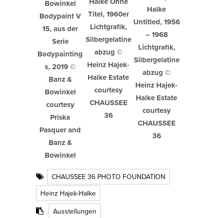
Halke Ohne
Bowinkel
Halke
Titel, 1960er
Bodypaint V
Untitled, 1956
Lichtgrafik,
15, aus der
– 1968
Silbergelatine
Serie
Lichtgrafik,
abzug ©
Bodypainting
Silbergelatine
Heinz Hajek-
s, 2019 ©
abzug ©
Halke Estate
Banz &
Heinz Hajek-
courtesy
Bowinkel
Halke Estate
CHAUSSEE
courtesy
courtesy
36
Priska
CHAUSSEE
Pasquer and
36
Banz &
Bowinkel
CHAUSSEE 36 PHOTO FOUNDATION
Heinz Hajek-Halke
Ausstellungen