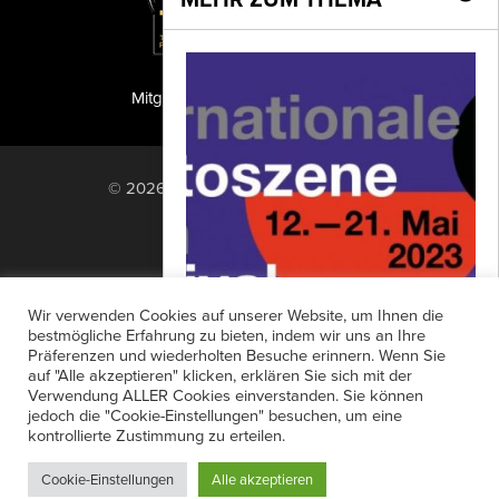
Mitglied der TIPA
PF Publishing GmbH
© 2026 PF Publishing GmbH. All rights
reserved.
Nach oben
Mediadaten
Impressum
RSS Feed
Wir verwenden Cookies auf unserer Website, um Ihnen die
Anzeigensuche
Shop
Zahlungsarten
bestmögliche Erfahrung zu bieten, indem wir uns an Ihre
Präferenzen und wiederholten Besuche erinnern. Wenn Sie
Widerrufsbelehrung
Datenschutz
PHOTOSZENE-FESTIVAL 2023
auf "Alle akzeptieren" klicken, erklären Sie sich mit der
AGB
Newsletter-Anmeldung
Verwendung ALLER Cookies einverstanden. Sie können
Das Programm des Photoszene-
jedoch die "Cookie-Einstellungen" besuchen, um eine
Verträge hier kündigen
Mein Account
Festivals vom 12.–21. Mai 2023 in Köln
kontrollierte Zustimmung zu erteilen.
Passwort vergessen
steht. Die Eröffnung des
Cookie-Einstellungen
Alle akzeptieren
traditionsreichen Festivals...