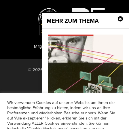
MEHR ZUM THEMA
Mitglied der TIPA
PF Publishing GmbH
© 2026 PF Publishing GmbH. All rights
reserved.
Nach oben
Mediadaten
Impressum
RSS Feed
Wir verwenden Cookies auf unserer Website, um Ihnen die
Anzeigensuche
Shop
Zahlungsarten
bestmögliche Erfahrung zu bieten, indem wir uns an Ihre
Präferenzen und wiederholten Besuche erinnern. Wenn Sie
Widerrufsbelehrung
Datenschutz
Wieso Messsucher?
auf "Alle akzeptieren" klicken, erklären Sie sich mit der
AGB
Newsletter-Anmeldung
Verwendung ALLER Cookies einverstanden. Sie können
Für Leica ist das optomechanische
jedoch die "Cookie-Einstellungen" besuchen, um eine