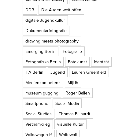
DDR
Die Augen weit offen
digitale Jugendkultur
Dokumentarfotografie
drawing meets photography
Emerging Berlin
Fotografie
Fotografiska Berlin
Fotokunst
Identität
IFA Berlin
Jugend
Lauren Greenfield
Medienkompetenz
Miji Ih
museum gugging
Roger Ballen
Smartphone
Social Media
Social Studies
Thomas Billhardt
Vietnamkrieg
visuelle Kultur
Volkswagen R
Whitewall