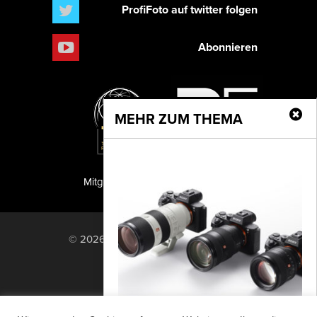
ProfiFoto auf twitter folgen
Abonnieren
MEHR ZUM THEMA
Mitglied der TIPA
PF Publishing GmbH
© 2026 PF Publishing GmbH. All rights
reserved.
Nach oben
Mediadaten
Impressum
RSS Feed