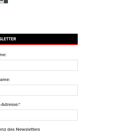
SLETTER
me:
ame:
-Adresse:*
nz des Newsletters