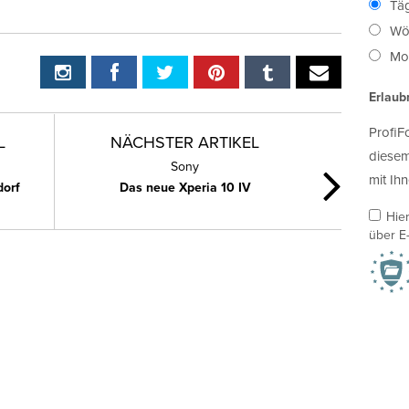
Täg
Wö
Mon
Erlaub
ProfiF
L
NÄCHSTER ARTIKEL
diesem
Sony
mit Ihn
dorf
Das neue Xperia 10 IV
Hie
über E-