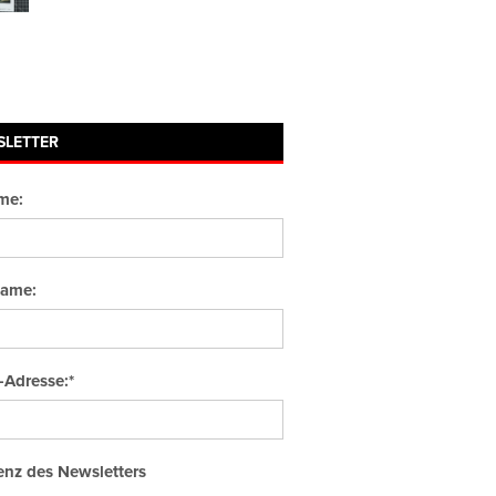
SLETTER
me:
ame:
-Adresse:*
nz des Newsletters