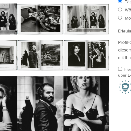
Täg
Wö
Mon
Erlaub
ProfiF
diesem
mit Ihn
Hie
über E-