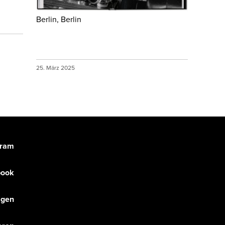
Berlin, Berlin
25. März 2025
gram
book
olgen