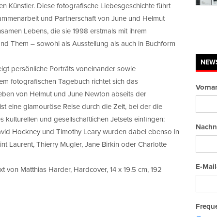
 Künstler. Diese fotografische Liebesgeschichte führt
sammenarbeit und Partnerschaft von June und Helmut
nsamen Lebens, die sie 1998 erstmals mit ihrem
nd Them – sowohl als Ausstellung als auch in Buchform
NEW
eigt persönliche Porträts voneinander sowie
sem fotografischen Tagebuch richtet sich das
Vorna
eben von Helmut und June Newton abseits der
 ist eine glamouröse Reise durch die Zeit, bei der die
 kulturellen und gesellschaftlichen Jetsets einfingen:
Nachn
David Hockney und Timothy Leary wurden dabei ebenso in
nt Laurent, Thierry Mugler, Jane Birkin oder Charlotte
E-Mail
 von Matthias Harder, Hardcover, 14 x 19.5 cm, 192
Freque