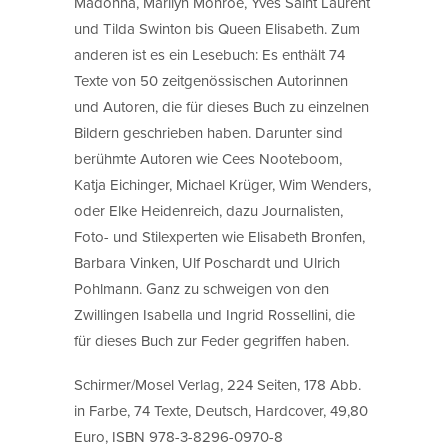
Madonna, Marilyn Monroe, Yves Saint Laurent
und Tilda Swinton bis Queen Elisabeth. Zum
anderen ist es ein Lesebuch: Es enthält 74
Texte von 50 zeitgenössischen Autorinnen
und Autoren, die für dieses Buch zu einzelnen
Bildern geschrieben haben. Darunter sind
berühmte Autoren wie Cees Nooteboom,
Katja Eichinger, Michael Krüger, Wim Wenders,
oder Elke Heidenreich, dazu Journalisten,
Foto- und Stilexperten wie Elisabeth Bronfen,
Barbara Vinken, Ulf Poschardt und Ulrich
Pohlmann. Ganz zu schweigen von den
Zwillingen Isabella und Ingrid Rossellini, die
für dieses Buch zur Feder gegriffen haben.
Schirmer/Mosel Verlag, 224 Seiten, 178 Abb.
in Farbe, 74 Texte, Deutsch, Hardcover, 49,80
Euro, ISBN 978-3-8296-0970-8