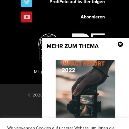
ProfiFoto auf twitter folgen
Abonnieren
MEHR ZUM THEMA
Mitglied der TIPA
PF Publishing GmbH
© 2026 PF Publishing GmbH. All rights
reserved.
Nach oben
Mediadaten
Impressum
RSS Feed
Wir verwenden Cookies auf unserer Website, um Ihnen die