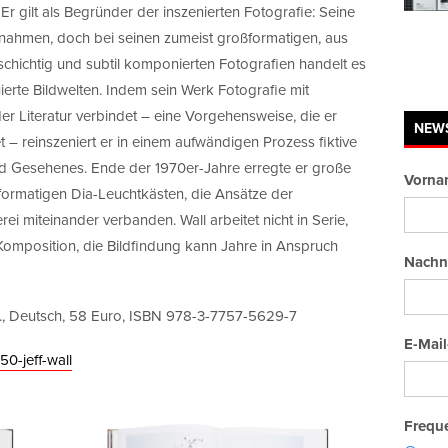
r gilt als Begründer der inszenierten Fotografie: Seine
nahmen, doch bei seinen zumeist großformatigen, aus
schichtig und subtil komponierten Fotografien handelt es
ierte Bildwelten. Indem sein Werk Fotografie mit
er Literatur verbindet – eine Vorgehensweise, die er
NEW
t – reinszeniert er in einem aufwändigen Prozess fiktive
und Gesehenes. Ende der 1970er-Jahre erregte er große
Vorna
formatigen Dia-Leuchtkästen, die Ansätze der
ei miteinander verbanden. Wall arbeitet nicht in Serie,
e Komposition, die Bildfindung kann Jahre in Anspruch
Nachn
b., Deutsch, 58 Euro, ISBN 978-3-7757-5629-7
E-Mail
0-jeff-wall
Freque