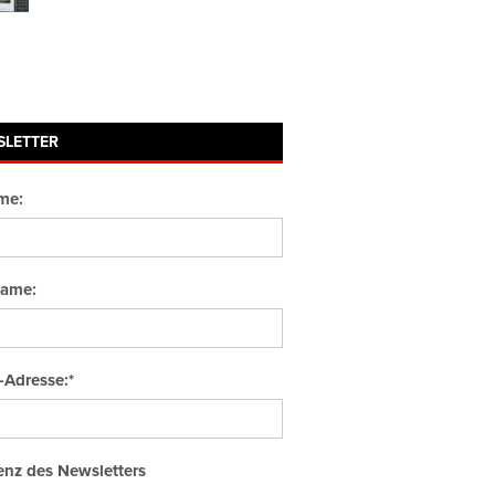
SLETTER
me:
ame:
-Adresse:*
nz des Newsletters