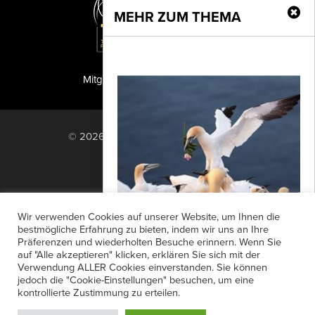
MEHR ZUM THEMA
Mitglied der TIPA
PF Publishing GmbH
© 2026 PF Publishing GmbH. All rights
reserved.
Nach oben
Mediadaten
Impressum
RSS Feed
Wir verwenden Cookies auf unserer Website, um Ihnen die
Anzeigensuche
Shop
Zahlungsarten
bestmögliche Erfahrung zu bieten, indem wir uns an Ihre
Präferenzen und wiederholten Besuche erinnern. Wenn Sie
Widerrufsbelehrung
Datenschutz
Glanzlichter 2021
auf "Alle akzeptieren" klicken, erklären Sie sich mit der
AGB
Newsletter-Anmeldung
Verwendung ALLER Cookies einverstanden. Sie können
Zum 23. Mal schreibt das "projekt natur
jedoch die "Cookie-Einstellungen" besuchen, um eine
Verträge hier kündigen
Mein Account
& fotografie" den Naturfoto-
kontrollierte Zustimmung zu erteilen.
Passwort vergessen
Wettbewerb "Glanzlichter der