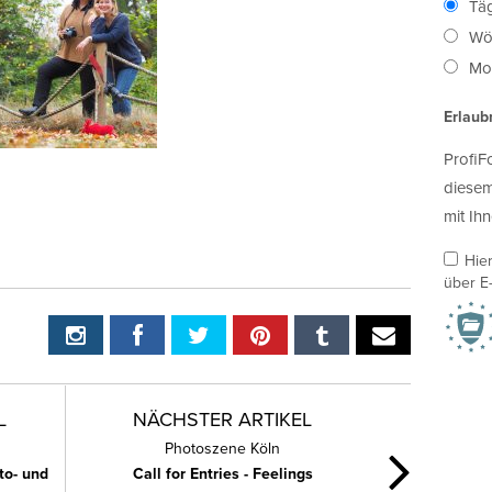
Täg
Wö
Mon
Erlaub
ProfiF
diesem
mit Ihn
Hie
über E-
L
NÄCHSTER ARTIKEL
Photoszene Köln
to- und
Call for Entries - Feelings