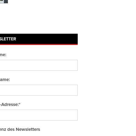
SLETTER
me:
ame:
-Adresse:*
nz des Newsletters