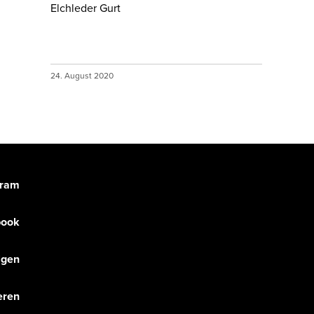
Elchleder Gurt
24. August 2020
gram
book
olgen
eren