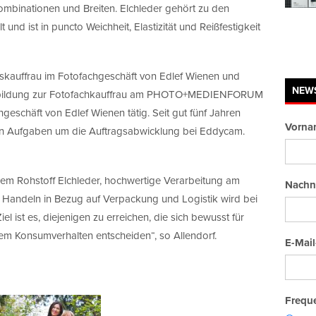
mbinationen und Breiten. Elchleder gehört zu den
 und ist in puncto Weichheit, Elastizität und Reißfestigkeit
lskauffrau im Fotofachgeschäft von Edlef Wienen und
NEW
terbildung zur Fotofachkauffrau am PHOTO+MEDIENFORUM
geschäft von Edlef Wienen tätig. Seit gut fünf Jahren
Vorna
ven Aufgaben um die Auftragsabwicklung bei Eddycam.
 Rohstoff Elchleder, hochwertige Verarbeitung am
Nachn
 Handeln in Bezug auf Verpackung und Logistik wird bei
l ist es, diejenigen zu erreichen, die sich bewusst für
hrem Konsumverhalten entscheiden“, so Allendorf.
E-Mail
Freque