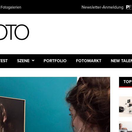
TER ANMELDUNG
Newsletter-Anmeldung
Plattform
mieren Sie kostenlos über alle Themen rund um Fotografie und Fotot
ntscheiden natürlich selbst wie oft.
:
e:
TEST
SZENE
PORTFOLIO
FOTOMARKT
NEW TALE
TOP
dresse:*
 des Newsletters
ch
ntlich