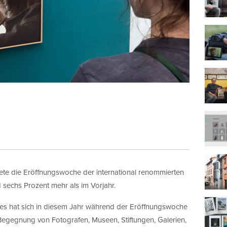
lich
s zum Marketing
 wird die Informationen, die Sie in diesem Formular angeben, dazu 
 in Kontakt zu bleiben.
t erlaube ich die Kontaktaufnahme über E-Mail*
Wir verwenden MailChimp als unsere Plattform zur Marketing-
Automatisierung. Indem Sie unten zur Absendung dieses Formula
klicken, bestätigen Sie, dass die von Ihnen angegebenen Informa
MailChimp zur Verarbeitung in Übereinstimmung mit deren
Datenschutzrichtlinien
und
Bedingungen
weitergegeben werden.
ete die Eröffnungswoche der international renommierten
d sechs Prozent mehr als im Vorjahr.
les hat sich in diesem Jahr während der Eröffnungswoche
 Begegnung von Fotografen, Museen, Stiftungen, Galerien,