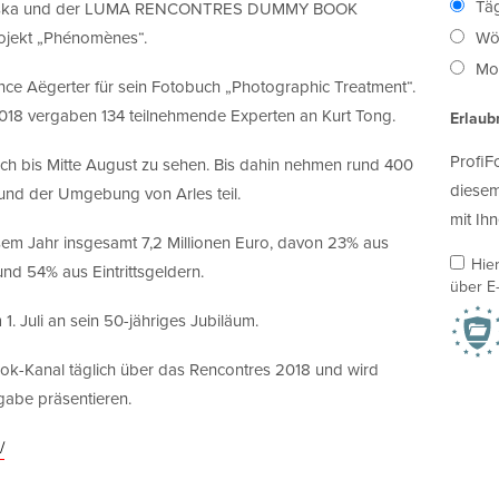
Täg
howska und der LUMA RENCONTRES DUMMY BOOK
ojekt „Phénomènes“.
Wö
Mon
 Aëgerter für sein Fotobuch „Photographic Treatment“.
vergaben 134 teilnehmende Experten an Kurt Tong.
Erlaub
ProfiF
och bis Mitte August zu sehen. Bis dahin nehmen rund 400
diesem
und der Umgebung von Arles teil.
mit Ihn
sem Jahr insgesamt 7,2 Millionen Euro, davon 23% aus
Hie
nd 54% aus Eintrittsgeldern.
über E-
 1. Juli an sein 50-jähriges Jubiläum.
ook-Kanal täglich über das Rencontres 2018 und wird
gabe präsentieren.
/