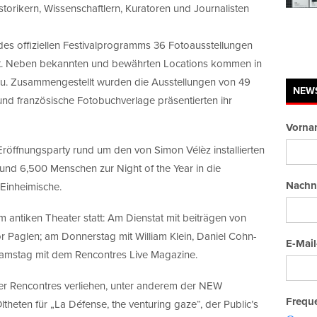
torikern, Wissenschaftlern, Kuratoren und Journalisten
es offiziellen Festivalprogramms 36 Fotoausstellungen
igt. Neben bekannten und bewährten Locations kommen in
zu. Zusammengestellt wurden die Ausstellungen von 49
NEW
und französische Fotobuchverlage präsentierten ihr
Vorna
röffnungsparty rund um den von Simon Vélèz installierten
und 6,500 Menschen zur Night of the Year in die
Nachn
 Einheimische.
 antiken Theater statt: Am Dienstat mit beiträgen von
r Paglen; am Donnerstag mit William Klein, Daniel Cohn-
E-Mail
amstag mit dem Rencontres Live Magazine.
er Rencontres verliehen, unter anderem der NEW
Freque
ten für „La Défense, the venturing gaze“, der Public’s