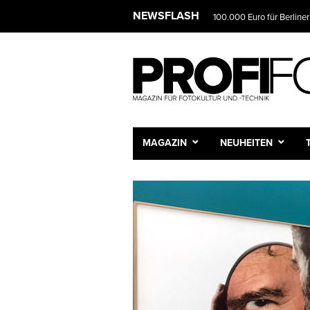
NEWSLET
NEWSFLASH
Das Fotostudio wird zur 
Wir infor
und Sie e
Vorname
Nachnam
MAGAZIN
NEUHEITEN
E-Mail-A
Frequenz
Tägli
Wöche