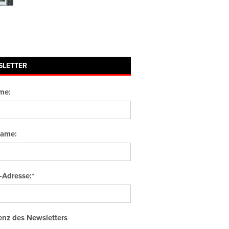
SLETTER
me:
ame:
-Adresse:*
nz des Newsletters