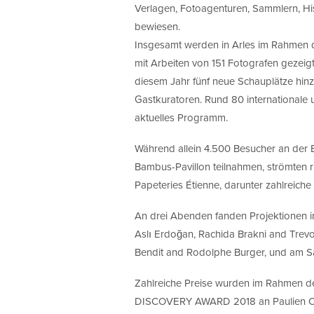
Verlagen, Fotoagenturen, Sammlern, His
bewiesen.
Insgesamt werden in Arles im Rahmen d
mit Arbeiten von 151 Fotografen geze
diesem Jahr fünf neue Schauplätze hin
Gastkuratoren. Rund 80 internationale 
aktuelles Programm.
Während allein 4.500 Besucher an der E
Bambus-Pavillon teilnahmen, strömten r
Papeteries Étienne, darunter zahlreiche
An drei Abenden fanden Projektionen im
Aslı Erdoğan, Rachida Brakni and Trevo
Bendit and Rodolphe Burger, und am S
Zahlreiche Preise wurden im Rahmen d
DISCOVERY AWARD 2018 an Paulien Olthe