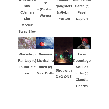
se
sieren (c)
stry
gangster1
(c)Bastian
Pavel
CJamari
(c)Robin
Werner
Kaplun
Lior
Preston
Model:
Sway Efey
Workshop
Live-
Seminar
Fantasy (c)
Reportage
Lichtschra
LauraHele
Soul of
nken (c)
Shot with
na
India (c)
Nico Butte
DxO ONE
Claudia
Endres