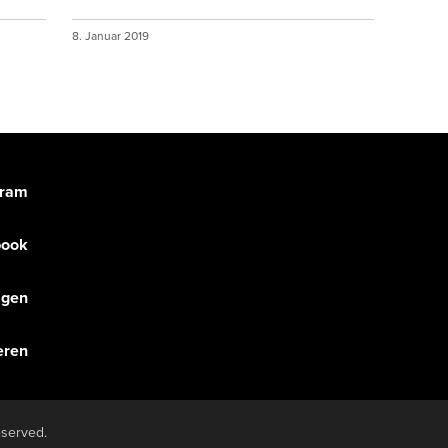
8. Januar 2019
gram
book
olgen
eren
eserved.