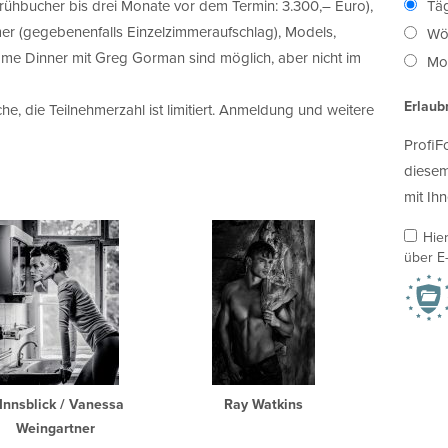
rühbucher bis drei Monate vor dem Termin: 3.300,– Euro),
Täg
r (gegebenenfalls Einzelzimmeraufschlag), Models,
Wö
me Dinner mit Greg Gorman sind möglich, aber nicht im
Mon
Erlaub
e, die Teilnehmerzahl ist limitiert. Anmeldung und weitere
ProfiF
diesem
mit Ihn
Hie
über E-
Innsblick / Vanessa
Ray Watkins
Weingartner