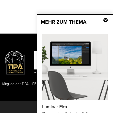
MEHR ZUM THEMA
Mitglied der TIPA
PF Publishing GmbH
Luminar Flex
Nach oben