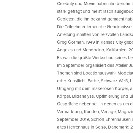
Celebrity und Movie haben ihn berühmt
stark gefragt und meist rasch ausgebuch
Gebieten, die ihn bekannt gemacht habe
Die Teilnehmer lernen die Geheimnisse 
Anleitung inmitten von reizvollen Lands
Greg Gorman, 1949 in Kansas City gebore
Angeles und Mendocino, Kalifornien. 20
Es war die größte Werkschau seines Le
Im September organisiert das Atelier 
Themen sind Locationauswahl, Modelaus
oder Kunstlicht, Farbe, Schwarz-Weiß, L
Umgang mit dem makellosen Körper, ab
Körper, Bildanalyse, Optimierung und B
Gespräche nebenbei, in denen es um die
Vermarktung, Kunden, Verlage, Magazine
September 2019, Schloß Ehrenhausen in
altes Herrenhaus in Selsø, Dänemark; 2