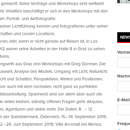
 gemacht. Seine Vorträge und Workshops sind weltweit
t. Inhaltlich beschäftigt er sich in den Workshops mit den
n: Porträt- und Aktfotografie.
seiner Lichtführung kennen und fotografieren unter seiner
chaften und coolen Locations.
NEW
n, lebt, wenn er nicht gerade auf Reisen ist, in Los
12 waren seine Arbeiten in der Halle 8 in Graz zu sehen.
Vorna
bens.
Jungwirth aus Graz drei Workshops mit Greg Gorman. Die
wahl, Analyse des Models, Umgang mit Licht, Naturlicht
Nachn
icht und Schatten, Perspektiven, Winkel und Positionen,
er auch mit dem normalen, nicht ganz so perfekten
ildbearbeitung. Spannend sind vor allem aber auch die
E-Mail
 vielen kleinen, ständig offenen Fragen geht: Akquise,
, Agenturen und vieles mehr. Die Daten: 8 . – 12 .
 der Südsteiermark, Österreich; 15.–19. September 2019,
Freque
2.–26. Juni September 2019, Villa Arconati bei Monza,