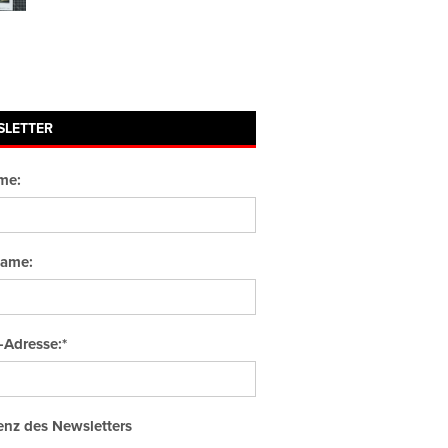
SLETTER
me:
ame:
-Adresse:*
nz des Newsletters