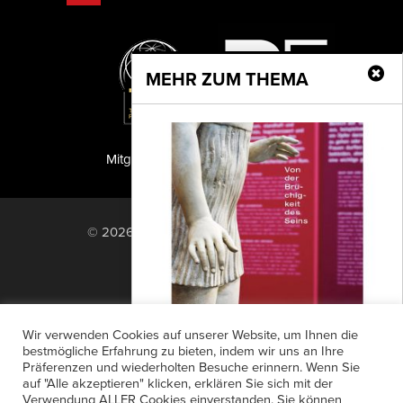
MEHR ZUM THEMA
Mitglied der TIPA
PF Publishing GmbH
© 2026 PF Publishing GmbH. All rights
reserved.
Nach oben
Mediadaten
Impressum
RSS Feed
Wir verwenden Cookies auf unserer Website, um Ihnen die
Anzeigensuche
Shop
Zahlungsarten
bestmögliche Erfahrung zu bieten, indem wir uns an Ihre
Präferenzen und wiederholten Besuche erinnern. Wenn Sie
Widerrufsbelehrung
Datenschutz
Amin El Dib
auf "Alle akzeptieren" klicken, erklären Sie sich mit der
AGB
Newsletter-Anmeldung
Verwendung ALLER Cookies einverstanden. Sie können