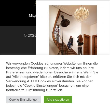
Mitglied der TIPA
PF Publishing GmbH
© 2026 PF Publishing GmbH. All rights
reserved.
Nach oben
Mediadaten
Impressum
RSS Feed
Wir verwenden Cookies auf unserer Website, um Ihnen die
Anzeigensuche
Shop
Zahlungsarten
bestmögliche Erfahrung zu bieten, indem wir uns an Ihre
Präferenzen und wiederholten Besuche erinnern. Wenn Sie
Widerrufsbelehrung
Datenschutz
Siros L Creator Kit
auf "Alle akzeptieren" klicken, erklären Sie sich mit der
AGB
Newsletter-Anmeldung
Verwendung ALLER Cookies einverstanden. Sie können
Mit dem neuen „Siros L Creator Kit“
jedoch die "Cookie-Einstellungen" besuchen, um eine
Verträge hier kündigen
Mein Account
bietet Broncolor ein Set mit zwei Akku-
kontrollierte Zustimmung zu erteilen.
Passwort vergessen
Kompaktblitzgeräten samt Zubehör für
Cookie-Einstellungen
Alle akzeptieren
mobile...